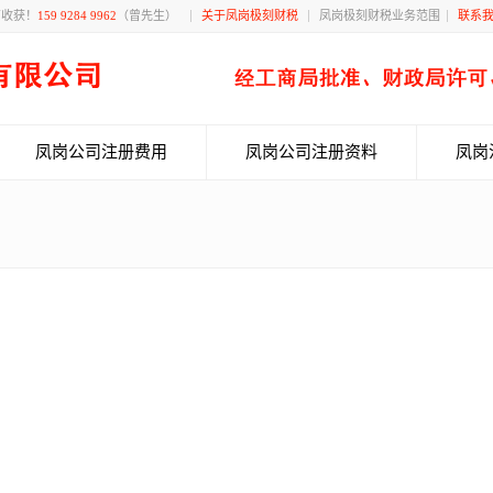
有收获！
159 9284 9962
（曾先生）
关于凤岗极刻财税
凤岗极刻财税业务范围
联系
凤岗公司注册费用
凤岗公司注册资料
凤岗