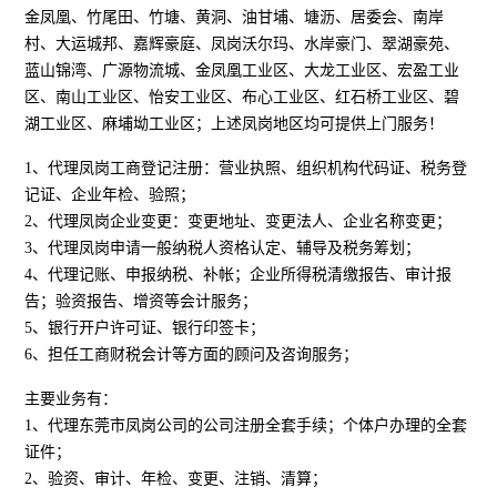
金凤凰、竹尾田、竹塘、黄洞、油甘埔、塘沥、居委会、南岸
村、大运城邦、嘉辉豪庭、凤岗沃尔玛、水岸豪门、翠湖豪苑、
蓝山锦湾、广源物流城、金凤凰工业区、大龙工业区、宏盈工业
区、南山工业区、怡安工业区、布心工业区、红石桥工业区、碧
湖工业区、麻埔坳工业区；上述凤岗地区均可提供上门服务！
1、代理凤岗工商登记注册：营业执照、组织机构代码证、税务登
记证、企业年检、验照；
2、代理凤岗企业变更：变更地址、变更法人、企业名称变更；
3、代理凤岗申请一般纳税人资格认定、辅导及税务筹划；
4、代理记账、申报纳税、补帐；企业所得税清缴报告、审计报
告；验资报告、增资等会计服务；
5、银行开户许可证、银行印签卡；
6、担任工商财税会计等方面的顾问及咨询服务；
主要业务有：
1、代理东莞市凤岗公司的公司注册全套手续；个体户办理的全套
证件；
2、验资、审计、年检、变更、注销、清算；