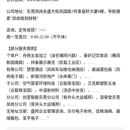
公司地址：东莞凤岗永盛大街凤园路3号泰皇轩大厦6楼，导航搜
索“凤岗极刻财税”
咨询，定有收获！>>>
周一至周日：8:00-22:00（不午休）
【部分服务案例】
个体户：舟扬五金加工（油甘埔同兴路）、泰好记饮食店（雁田
新园南路）、祥泰展示展览（宏盈工业区）、……
有限公司：慧慧酒店（凤岗车站维也纳酒店）、威诚晟包装（凤
岗电子城）、新银河房地产（水岸豪门）、……
子公司：空气管家环境科技（五联珠宝园）、艾克斯塑胶五金
（五联珠宝园）、中清新材料（汤沥中信宝）、……
分公司：创意智能东莞分公司（官井头大运城邦）、清骨堂东莞
凤岗分公司（官井头大运城邦）、……
无地址注册：盛邦企业管理咨询、乐付电子商务、佳皓海绵、唐
域箱包、圣亨电子……”