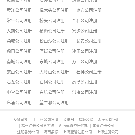
凤岗公司注册
清溪公司注册
塘厦公司注册
黄江公司注册
樟木头公司注册
谢岗公司注册
常平公司注册
桥头公司注册
企石公司注册
大朗公司注册
横沥公司注册
寮步公司注册
莞城公司注册
松山湖公司注册
长安公司注册
虎门公司注册
厚街公司注册
沙田公司注册
南城公司注册
东城公司注册
万江公司注册
茶山公司注册
大岭山公司注册
石排公司注册
石龙公司注册
石碣公司注册
高埗公司注册
中堂公司注册
东坑公司注册
洪梅公司注册
麻涌公司注册
望牛墩公司注册
友情链接：
广州公司注册
节税网
增城装修
离岸公司注册
福州注册公司多少钱
湖南建筑资质代办
东莞注册公司
注册香港公司
海南招标
上海壹隆注册公司
上海注册公司