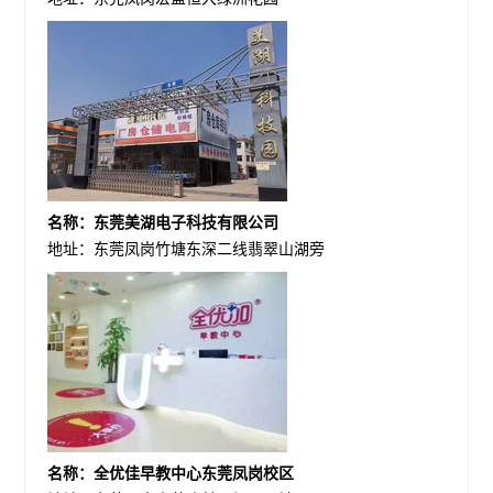
名称：东莞美湖电子科技有限公司
地址：东莞凤岗竹塘东深二线翡翠山湖旁
名称：全优佳早教中心东莞凤岗校区