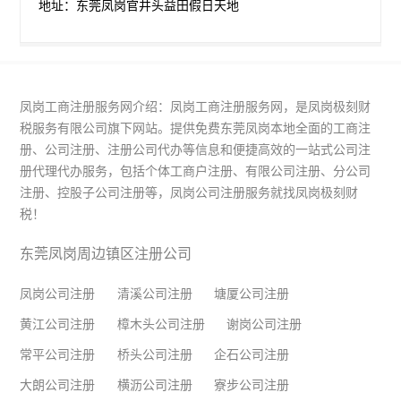
地址：东莞凤岗官井头益田假日天地
凤岗工商注册服务网介绍：凤岗工商注册服务网，是凤岗极刻财
税服务有限公司旗下网站。提供免费东莞凤岗本地全面的工商注
册、公司注册、注册公司代办等信息和便捷高效的一站式公司注
册代理代办服务，包括个体工商户注册、有限公司注册、分公司
注册、控股子公司注册等，凤岗公司注册服务就找凤岗极刻财
税！
东莞凤岗周边镇区注册公司
凤岗公司注册
清溪公司注册
塘厦公司注册
黄江公司注册
樟木头公司注册
谢岗公司注册
常平公司注册
桥头公司注册
企石公司注册
大朗公司注册
横沥公司注册
寮步公司注册