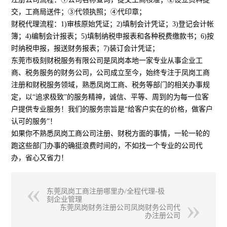
交，工商局送件；③代领执照；④代印章；
财税代理流程：1)审核原始凭证；2)填制会计凭证；3)登记会计帐
簿；4)编制会计报表；5)填制纳税申报表和各种税费缴款书；6)按
时纳税申报，报送财务报表；7)装订会计凭证；
东莞市极刻财税服务有限公司是凤岗本地一家专业从事企业工
商、税务服务的财务公司，公司成立至今，始终专注于凤岗工商
注册和财税服务领域，熟悉凤岗工商、税务等部门的相关办事规
定，以“追求极致”的服务精神，诚信、平等、周到的为每一位客
户提供专业服务！我们的服务宗旨是“给客户实在的价格，做客户
认可的服务”！
如果你不熟悉凤岗工商公司注册、财税方面的事情，一轮一轮的
跑这些部门办事的确挺浪费时间的，不如找一个专业的公司代
办，省心又省力！
东莞凤岗工商注册哪里办/全程代理-极
刻企业管理
东莞凤岗财务注册公司凤岗财务公司代
办注册公司