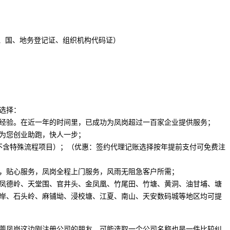
照、国、地务登记证、组织机构代码证）
选择：
经验。在近一年的时间里，已成功为凤岗超过一百家企业提供服务；
为您创业助跑，快人一步；
（不含特殊流程项目）；（优惠：签约代理记账选择按年提前支付可免费注
，贴心服务，凤岗全程上门服务，风雨无阻急客户所需；
凤德岭、天堂围、官井头、金凤凰、竹尾田、竹塘、黄洞、油甘埔、塘
岸、石头岭、麻铺坳、浸校塘、江夏、南山、天安数码城等地区均可提
莞凤岗这边刚注册公司的朋友，可能选取一个公司名称也是一件比较纠