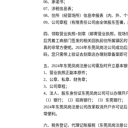
06、承诺书；
07、涉税信息表；
08、住所（经营场所）信息申报表（内、外、
09、公司章程（有限责任公司由全体股东签署
四、领取营业执照+刻章（邮寄营业执照，现场
后凭着工商部门签发的相关回执前往所属镇区的
真的非常方便呢。2024年东莞凤岗注公司成
码，您只需带上验证去刻章店办理刻章备案即可
五、2024年东莞凤岗注册公司需及时开立基本
1、营业执照正副本原件；
2、公章、私章、财务章；
3、公司章程；
4、法人、股东身份证东莞凤岗公司可以办理开
（1）银行；（2）招商银行；（3）东莞银行；
2024年东莞凤岗注册公司改革取消开户许可证
常便利。
六、税务登记，代理记账报税（东莞凤岗注册公