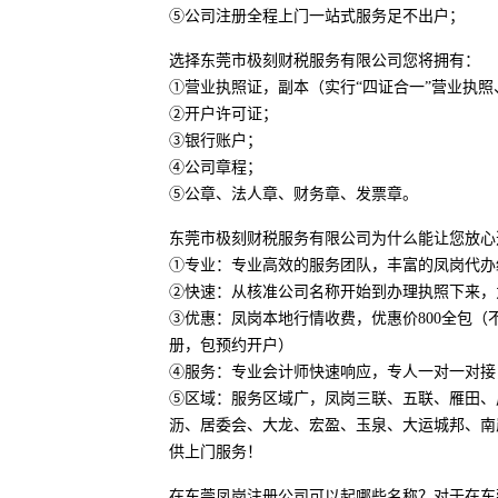
⑤公司注册全程上门一站式服务足不出户；
选择东莞市极刻财税服务有限公司您将拥有：
①营业执照证，副本（实行“四证合一”营业执
②开户许可证；
③银行账户；
④公司章程；
⑤公章、法人章、财务章、发票章。
东莞市极刻财税服务有限公司为什么能让您放心
①专业：专业高效的服务团队，丰富的凤岗代办
②快速：从核准公司名称开始到办理执照下来，
③优惠：凤岗本地行情收费，优惠价800全包
册，包预约开户）
④服务：专业会计师快速响应，专人一对一对接
⑤区域：服务区域广，凤岗三联、五联、雁田、
沥、居委会、大龙、宏盈、玉泉、大运城邦、南
供上门服务！
在东莞凤岗注册公司可以起哪些名称？对于在东