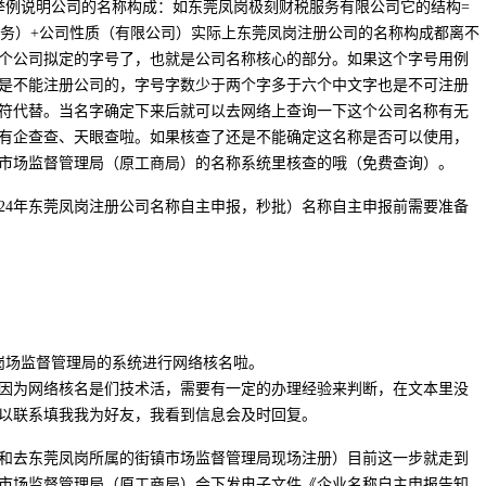
举例说明公司的名称构成：如东莞凤岗极刻财税服务有限公司它的结构=
服务）+公司性质（有限公司）实际上东莞凤岗注册公司的名称构成都离不
个公司拟定的字号了，也就是公司名称核心的部分。如果这个字号用例
是不能注册公司的，字号字数少于两个字多于六个中文字也是不可注册
符代替。当名字确定下来后就可以去网络上查询一下这个公司名称有无
有企查查、天眼查啦。如果核查了还是不能确定这名称是否可以使用，
市场监督管理局（原工商局）的名称系统里核查的哦（免费查询）。
2024年东莞凤岗注册公司名称自主申报，秒批）名称自主申报前需要准备
岗场监督管理局的系统进行网络核名啦。
因为网络核名是们技术活，需要有一定的办理经验来判断，在文本里没
以联系填我我为好友，我看到信息会及时回复。
注册和去东莞凤岗所属的街镇市场监督管理局现场注册）目前这一步就走到
市场监督管理局（原工商局）会下发电子文件《企业名称自主申报告知