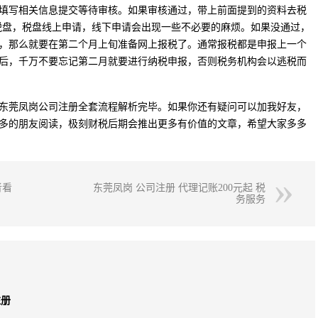
填写相关信息提交等待审核。如果审核通过，带上前面提到的资料去税
税盘，税盘线上申请，线下申请会出现一些不必要的麻烦。如果没通过，
，那么就要在第二个月上旬准备网上报税了。通常报税都是申报上一个
后，千万不要忘记第二月就要进行纳税申报，否则税务机构会以逃税而
东莞凤岗公司注册全套流程解析完毕。如果你还有疑问可以加我好友，
多的朋友阅读，极刻财税后期会推出更多有价值的文章，希望大家多多
者看
东莞凤岗 公司注册 代理记账200元起 税
务服务
注册